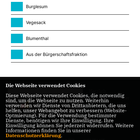
Burglesum
Vegesack
Blumenthal
Aus der Bürgerschaftsfraktion
Die Webseite verwendet Cookies
Herzlich
Diese Webseite verwendet Cookies, die notwendig
Willkommen bei der
sind, um die Webseite zu nutzen. Weiterhin
CDU Bremen-Nord!
verwenden wir Dienste von Drittanbietern, die uns
helfen, unser Webangebot zu verbessern (Website-
Optmierung). Für die Verwendung bestimmter
Dienste, benötigen wir Ihre Einwilligung. Ihre
Einwilligung können Sie jederzeit widerrufen. Weitere
Informationen finden Sie in unserer
Datenschutzerklärung
.