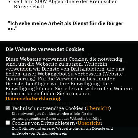
seit Juni 2007 Abgeordnete der Bremischen
Bürgerschaft
"Ich sehe meine Arbeit als Dienst für die Bürger
an."
Die Webseite verwendet Cookies
Herzlich
Diese Webseite verwendet Cookies, die notwendig
Willkommen bei der
sind, um die Webseite zu nutzen. Weiterhin
CDU Bremen-Nord!
verwenden wir Dienste von Drittanbietern, die uns
helfen, unser Webangebot zu verbessern (Website-
Optmierung). Für die Verwendung bestimmter
Dienste, benötigen wir Ihre Einwilligung. Ihre
Einwilligung können Sie jederzeit widerrufen. Weitere
Informationen finden Sie in unserer
Datenschutzerklärung
.
IMPRESSUM
DATENSCHUTZ
KONTAKT
Technisch notwendige Cookies (
Übersicht
)
MITGLIEDERBEREICH
Die notwendigen Cookies werden allein für den
ordnungsgemäßen Gebrauch der Webseite benötigt.
Cookies von Drittanbietern (
Übersicht
)
Zur Optimierung unserer Webseite binden wir Dienste und
@2026 CDU Kreisverband Bremen-
Angebote von Drittanbietern ein.