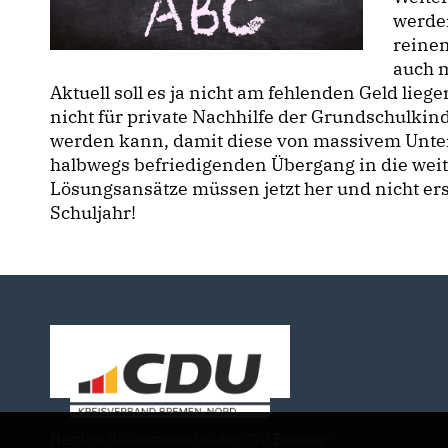
werde
reine
auch m
Aktuell soll es ja nicht am fehlenden Geld liege
nicht für private Nachhilfe der Grundschulkind
werden kann, damit diese von massivem Unter
halbwegs befriedigenden Übergang in die wei
Lösungsansätze müssen jetzt her und nicht er
Schuljahr!
Herzlich Willkommen bei der CDU Bremen-