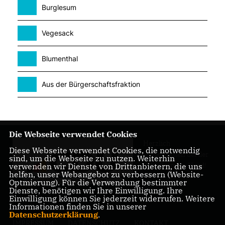
Burglesum
Vegesack
Blumenthal
Aus der Bürgerschaftsfraktion
Die Webseite verwendet Cookies
Herzlich
Diese Webseite verwendet Cookies, die notwendig
Willkommen bei der
sind, um die Webseite zu nutzen. Weiterhin
CDU Bremen-Nord!
verwenden wir Dienste von Drittanbietern, die uns
helfen, unser Webangebot zu verbessern (Website-
Optmierung). Für die Verwendung bestimmter
Dienste, benötigen wir Ihre Einwilligung. Ihre
Einwilligung können Sie jederzeit widerrufen. Weitere
Informationen finden Sie in unserer
Datenschutzerklärung
.
IMPRESSUM
DATENSCHUTZ
KONTAKT