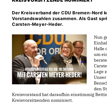
Der Kreisverband der CDU Bremen-Nord k
Vorstandswahlen zusammen. Als Gast spr
Carsten-Meyer-Heder.
Nun ge
Einha
Halle
um ei
berat
Carste
Lage z
Unser
Bensc
den St
Kreisvorstand hat daraufhin einstimmig Betti
Kreisvorsitzenden nominiert.