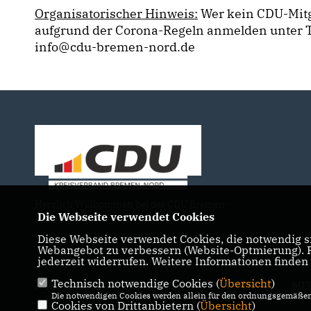
Organisatorischer Hinweis:
Wer kein CDU-Mitgl
aufgrund der Corona-Regeln anmelden unter Te
info@cdu-bremen-nord.de
Herzlich Willkommen bei der CDU Bremen-
Die Webseite verwendet Cookies
Nord!
Diese Webseite verwendet Cookies, die notwendig si
Webangebot zu verbessern (Website-Optmierung). Fü
jederzeit widerrufen. Weitere Informationen finden
Technisch notwendige Cookies (
Übersicht
)
IMPRESSUM
DATENSCHUTZ
KONTAKT
MI
Die notwendigen Cookies werden allein für den ordnungsgemäßen 
Cookies von Drittanbietern (
Übersicht
)