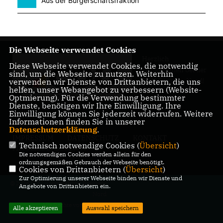
Aus der Bürgerschaftsfraktion
Die Webseite verwendet Cookies
Herzlich
Diese Webseite verwendet Cookies, die notwendig
Willkommen bei der
sind, um die Webseite zu nutzen. Weiterhin
CDU Bremen-Nord!
verwenden wir Dienste von Drittanbietern, die uns
helfen, unser Webangebot zu verbessern (Website-
Optmierung). Für die Verwendung bestimmter
Dienste, benötigen wir Ihre Einwilligung. Ihre
Einwilligung können Sie jederzeit widerrufen. Weitere
Informationen finden Sie in unserer
Datenschutzerklärung
.
IMPRESSUM
DATENSCHUTZ
KONTAKT
Technisch notwendige Cookies (
Übersicht
)
MITGLIEDERBEREICH
Die notwendigen Cookies werden allein für den
ordnungsgemäßen Gebrauch der Webseite benötigt.
Cookies von Drittanbietern (
Übersicht
)
Zur Optimierung unserer Webseite binden wir Dienste und
@2026 CDU Kreisverband Bremen-
Angebote von Drittanbietern ein.
Nord
Alle Rechte vorbehalten.
Alle akzeptieren
Auswahl speichern