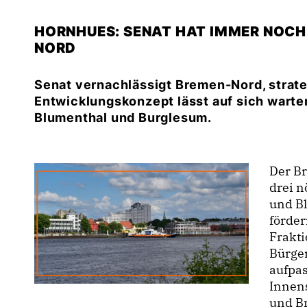
HORNHUES: SENAT HAT IMMER NOCH 
NORD
Senat vernachlässigt Bremen-Nord, stra
Entwicklungskonzept lässt auf sich warten
Blumenthal und Burglesum.
Der B
drei n
und B
förder
Frakt
Bürger
aufpa
Innen
und B