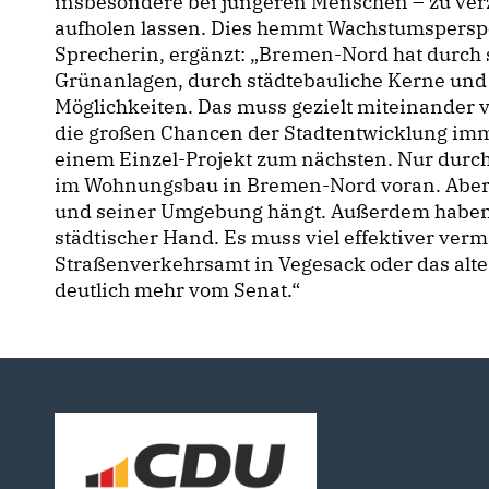
insbesondere bei jüngeren Menschen – zu verz
aufholen lassen. Dies hemmt Wachstumsperspe
Sprecherin, ergänzt: „Bremen-Nord hat durch
Grünanlagen, durch städtebauliche Kerne und I
Möglichkeiten. Das muss gezielt miteinander 
die großen Chancen der Stadtentwicklung imm
einem Einzel-Projekt zum nächsten. Nur durch
im Wohnungsbau in Bremen-Nord voran. Aber 
und seiner Umgebung hängt. Außerdem haben w
städtischer Hand. Es muss viel effektiver ve
Straßenverkehrsamt in Vegesack oder das alte
deutlich mehr vom Senat.“