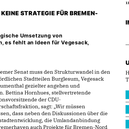
11
KEINE STRATEGIE FÜR BREMEN-
tegische Umsetzung von
, es fehlt an Ideen für Vegesack,
remer Senat muss den Strukturwandel in den
H
ördlichen Stadtteilen Burglesum, Vegesack
T
lumenthal gezielter angehen und
n. Bettina Hornhues, stellvertretende
ionsvorsitzende der CDU-
schaftsfraktion, sagt: „Wir müssen
ssen, dass neben den Diskussionen über die
stadtentwicklung, die Umlandanbindung
remerhaven auch Projekte für Bremen-Nord