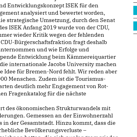
und Entwicklungskonzept ISEK für den
agement analysiert und bewertet worden,
die strategische Umsetzung, durch den Senat
des ISEK Anfang 2019 wurde von der CDU,
immer wieder Kritik wegen der fehlenden
 CDU-Bürgerschaftsfraktion fragt deshalb
 unternommen und wie Erfolge und
eppende Entwicklung beim Kämmereiquartier
 die internationale Jacobs University machen
le Idee für Bremen-Nord fehlt. Wir reden aber
000 Menschen. Zudem ist die Tourismus-
rwarten deutlich mehr Engagement von Rot-
en Fragenkatalog für die nächste
Ort des ökonomischen Strukturwandels mit
rderungen. Gemessen an der Einwohnerzahl
ls in der Gesamtstadt. Hinzu kommt, dass die
erhebliche Bevölkerungsverluste –