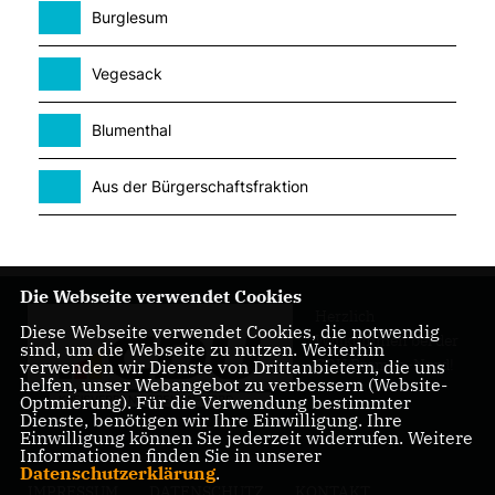
Burglesum
Vegesack
Blumenthal
Aus der Bürgerschaftsfraktion
Die Webseite verwendet Cookies
Herzlich
Diese Webseite verwendet Cookies, die notwendig
Willkommen bei der
sind, um die Webseite zu nutzen. Weiterhin
CDU Bremen-Nord!
verwenden wir Dienste von Drittanbietern, die uns
helfen, unser Webangebot zu verbessern (Website-
Optmierung). Für die Verwendung bestimmter
Dienste, benötigen wir Ihre Einwilligung. Ihre
Einwilligung können Sie jederzeit widerrufen. Weitere
Informationen finden Sie in unserer
Datenschutzerklärung
.
IMPRESSUM
DATENSCHUTZ
KONTAKT