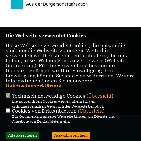
Aus der Bürgerschaftsfraktion
Die Webseite verwendet Cookies
Herzlich
Diese Webseite verwendet Cookies, die notwendig
Willkommen bei der
sind, um die Webseite zu nutzen. Weiterhin
CDU Bremen-Nord!
verwenden wir Dienste von Drittanbietern, die uns
helfen, unser Webangebot zu verbessern (Website-
Optmierung). Für die Verwendung bestimmter
Dienste, benötigen wir Ihre Einwilligung. Ihre
Einwilligung können Sie jederzeit widerrufen. Weitere
Informationen finden Sie in unserer
Datenschutzerklärung
.
IMPRESSUM
DATENSCHUTZ
KONTAKT
Technisch notwendige Cookies (
Übersicht
)
MITGLIEDERBEREICH
Die notwendigen Cookies werden allein für den
ordnungsgemäßen Gebrauch der Webseite benötigt.
Cookies von Drittanbietern (
Übersicht
)
Zur Optimierung unserer Webseite binden wir Dienste und
@2026 CDU Kreisverband Bremen-
Angebote von Drittanbietern ein.
Nord
Alle Rechte vorbehalten.
Alle akzeptieren
Auswahl speichern