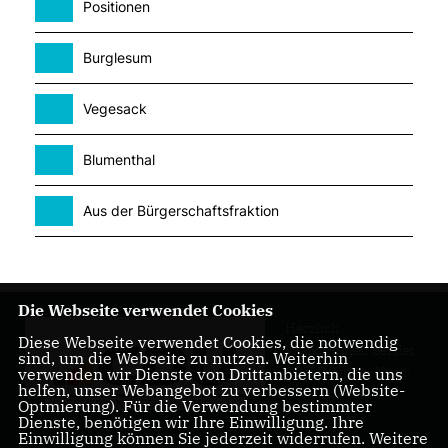
Positionen
Burglesum
Vegesack
Blumenthal
Aus der Bürgerschaftsfraktion
Die Webseite verwendet Cookies
Herzlich
Diese Webseite verwendet Cookies, die notwendig
Willkommen bei der
sind, um die Webseite zu nutzen. Weiterhin
CDU Bremen-Nord!
verwenden wir Dienste von Drittanbietern, die uns
helfen, unser Webangebot zu verbessern (Website-
Optmierung). Für die Verwendung bestimmter
Dienste, benötigen wir Ihre Einwilligung. Ihre
Einwilligung können Sie jederzeit widerrufen. Weitere