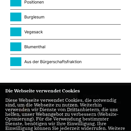
Positionen
Burglesum
Vegesack
Blumenthal
Aus der Bürgerschaftsfraktion
Die Webseite verwendet Cookies
Herzlich
Diese Webseite verwendet Cookies, die notwendig
Willkommen bei der
sind, um die Webseite zu nutzen. Weiterhin
CDU Bremen-Nord!
verwenden wir Dienste von Drittanbietern, die uns
helfen, unser Webangebot zu verbessern (Website-
Optmierung). Für die Verwendung bestimmter
Dienste, benötigen wir Ihre Einwilligung. Ihre
Einwilligung können Sie jederzeit widerrufen. Weitere