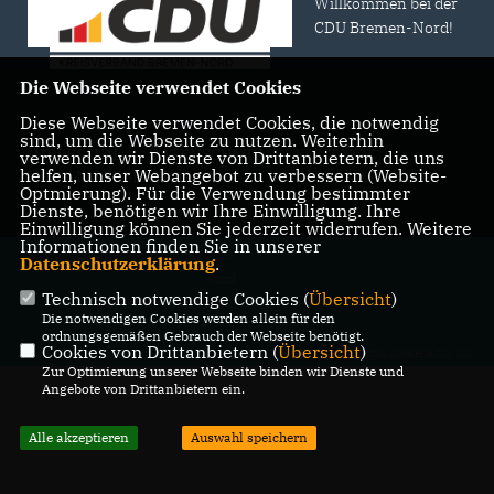
Willkommen bei der
CDU Bremen-Nord!
Die Webseite verwendet Cookies
Diese Webseite verwendet Cookies, die notwendig
sind, um die Webseite zu nutzen. Weiterhin
IMPRESSUM
DATENSCHUTZ
KONTAKT
verwenden wir Dienste von Drittanbietern, die uns
helfen, unser Webangebot zu verbessern (Website-
MITGLIEDERBEREICH
Optmierung). Für die Verwendung bestimmter
Dienste, benötigen wir Ihre Einwilligung. Ihre
Einwilligung können Sie jederzeit widerrufen. Weitere
Informationen finden Sie in unserer
@2026 CDU Kreisverband Bremen-
Datenschutzerklärung
.
Nord
Technisch notwendige Cookies (
Übersicht
)
Alle Rechte vorbehalten.
Die notwendigen Cookies werden allein für den
ordnungsgemäßen Gebrauch der Webseite benötigt.
Cookies von Drittanbietern (
Übersicht
)
REALISATION: SHARKNESS MEDIA GMBH & CO. KG
Zur Optimierung unserer Webseite binden wir Dienste und
Angebote von Drittanbietern ein.
Alle akzeptieren
Auswahl speichern