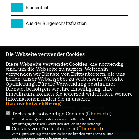
Blumenthal
Aus der Bürgerschaftsfraktion
Die Webseite verwendet Cookies
Herzlich
Diese Webseite verwendet Cookies, die notwendig
Willkommen bei der
sind, um die Webseite zu nutzen. Weiterhin
CDU Bremen-Nord!
verwenden wir Dienste von Drittanbietern, die uns
helfen, unser Webangebot zu verbessern (Website-
Optmierung). Für die Verwendung bestimmter
Dienste, benötigen wir Ihre Einwilligung. Ihre
Einwilligung können Sie jederzeit widerrufen. Weitere
Informationen finden Sie in unserer
Datenschutzerklärung
.
IMPRESSUM
DATENSCHUTZ
KONTAKT
Technisch notwendige Cookies (
Übersicht
)
MITGLIEDERBEREICH
Die notwendigen Cookies werden allein für den
ordnungsgemäßen Gebrauch der Webseite benötigt.
Cookies von Drittanbietern (
Übersicht
)
Zur Optimierung unserer Webseite binden wir Dienste und
@2026 CDU Kreisverband Bremen-
Angebote von Drittanbietern ein.